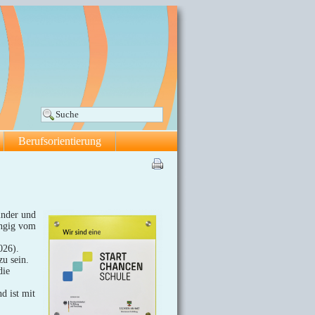
Berufsorientierung
inder und
ängig vom
026).
zu sein.
die
 ist mit